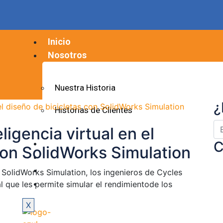
Inicio
Nosotros
Nuestra Historia
¿
Historias de Clientes
ligencia virtual en el
Soluciones
C
con SolidWorks Simulation
Servicios
Blog
 SolidWorks Simulation, los ingenieros de Cycles
Contacto
 que les permite simular el rendimientode los
X