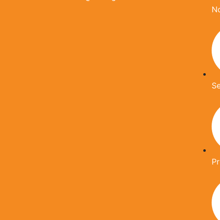
N
Se
P