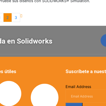
o. Pruebe sus diseños con SOLIDWORKS® Simulation.
1
2
3
ada en Solidworks
s útiles
Suscríbete a nuest
Email Address