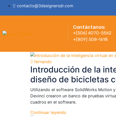
contacto@3designersdr.com
Contáctanos:
+(506) 4070-5562
+(809) 508-1618
fernando
Introducción de la inte
diseño de bicicletas 
Utilizando el software SolidWorks Motion y
Devinci crearon un banco de pruebas virtual
cuadros en el software.
Continuar leyendo