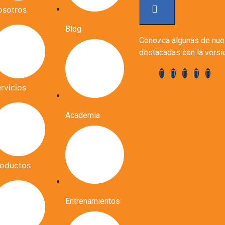
osotros
Blog
Conozca algunas de nue
destacadas con la ver
rvicios
Academia
roductos
Entrenamientos