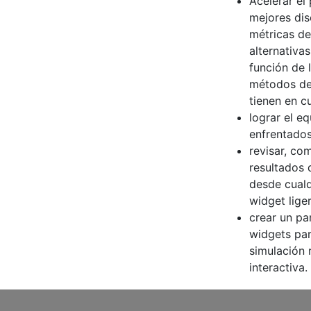
Acelerar el
mejores di
métricas de
alternativas
función de l
métodos de
tienen en cu
lograr el eq
enfrentados 
revisar, co
resultados 
desde cualq
widget lige
crear un pa
widgets par
simulación 
interactiva.