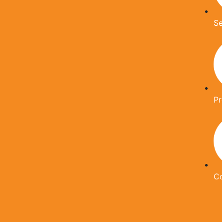
Se
P
C