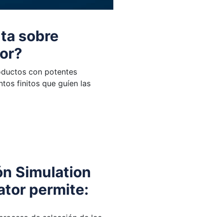
ta sobre
tor?
roductos con potentes
tos finitos que guíen las
ón Simulation
ator permite: