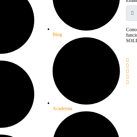
Email
Conoz
Blog
funci
SOL
Academia