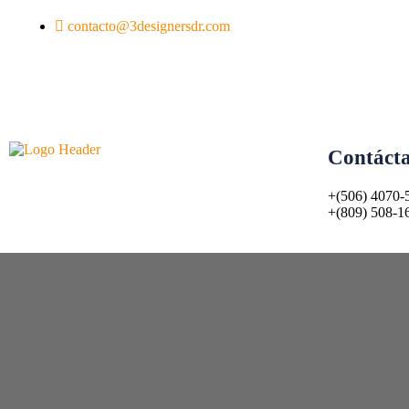
contacto@3designersdr.com
Contáct
+(506) 4070-
+(809) 508-1