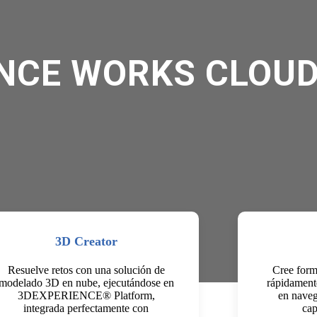
NCE WORKS CLOU
3D Creator
Resuelve retos con una solución de
Cree form
modelado 3D en nube, ejecutándose en
rápidament
3DEXPERIENCE® Platform,
en naveg
integrada perfectamente con
cap