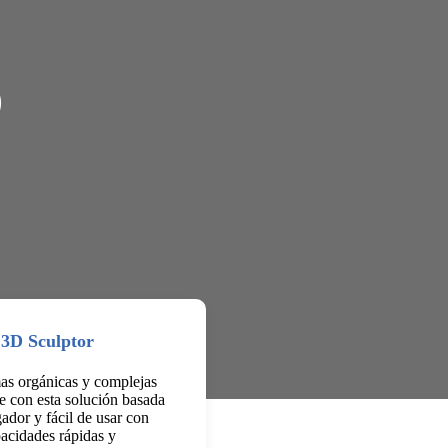
D
3D Sculptor
as orgánicas y complejas
e con esta solución basada
ador y fácil de usar con
acidades rápidas y